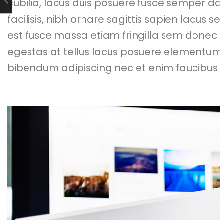
cubilia, lacus duis posuere fusce semper 
facilisis, nibh ornare sagittis sapien lacus 
est fusce massa etiam fringilla sem donec 
egestas at tellus lacus posuere elementum
bibendum adipiscing nec et enim faucibus t