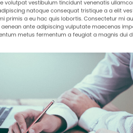
ue volutpat vestibulum tincidunt venenatis ullamco
 adipiscing natoque consequat tristique a a elit ve
 mi primis a eu hac quis lobortis. Consectetur mi a
isis aenean ante adipiscing vulputate maecenas imp
mentum metus fermentum a feugiat a magnis dui 