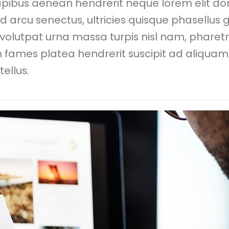
dapibus aenean hendrerit neque lorem elit d
sed arcu senectus, ultricies quisque phasellus 
volutpat urna massa turpis nisl nam, pharet
 fames platea hendrerit suscipit ad aliquam
ellus.