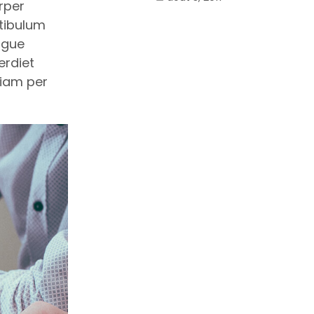
rper
stibulum
ugue
erdiet
diam per