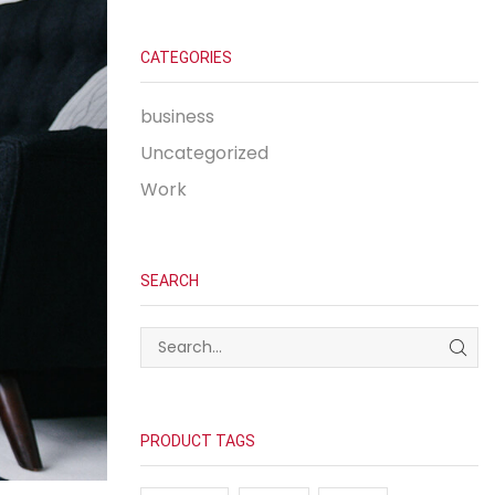
CATEGORIES
business
Uncategorized
Work
SEARCH
SEA
PRODUCT TAGS