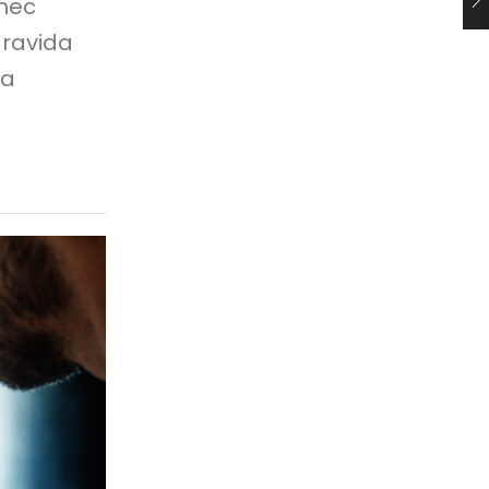
onec
gravida
ra