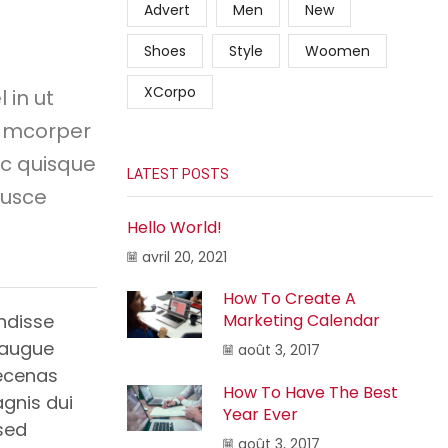
Advert
Men
New
Shoes
Style
Woomen
XCorpo
 in ut
lamcorper
ec quisque
LATEST POSTS
fusce
Hello World!
avril 20, 2021
How To Create A
ndisse
Marketing Calendar
 augue
août 3, 2017
aecenas
How To Have The Best
gnis dui
Year Ever
 sed
août 3, 2017