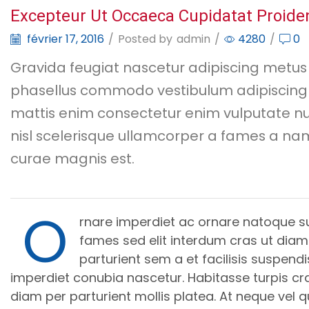
Excepteur Ut Occaeca Cupidatat Proide
février 17, 2016
/
Posted by
admin
/
4280
/
0
Gravida feugiat nascetur adipiscing metus 
phasellus commodo vestibulum adipiscing n
mattis enim consectetur enim vulputate nul
nisl scelerisque ullamcorper a fames a na
curae magnis est.
O
rnare imperdiet ac ornare natoque s
fames sed elit interdum cras ut diam 
parturient sem a et facilisis suspen
imperdiet conubia nascetur. Habitasse turpis 
diam per parturient mollis platea. At neque vel q