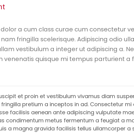
nt
dolor a cum class curae cum consectetur vel
am fringilla scelerisque. Adipiscing odio ul
lam vestibulum a integer ut adipiscing a. N
m venenatis quisque mi tempus parturient a 
uscipit et proin et vestibulum vivamus diam suspe
fringilla pretium a inceptos in ad. Consectetur mi
disse facilisis aenean ante adipiscing vulputate m
cras condimentum metus fermentum a feugiat a ma
uis a magna gravida facilisis tellus ullamcorper a