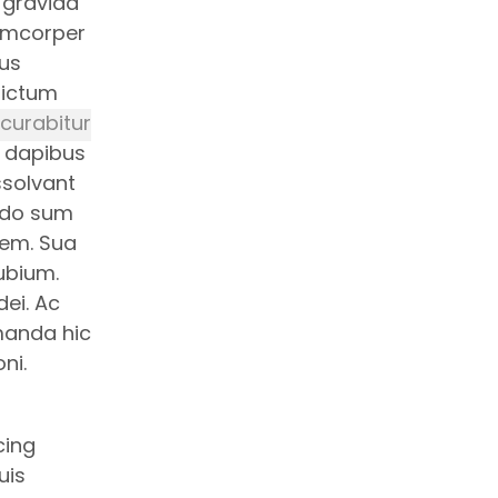
 gravida
lamcorper
pus
dictum
 curabitur
e dapibus
ssolvant
edo sum
rem. Sua
ubium.
ei. Ac
manda hic
ni.
cing
uis