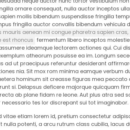
malesuada neque auctor nunc tortor vestibulum non
fringilla ornare consequat, nulla auctor inceptos ul
apien mollis bibendum suspendisse fringilla tem
us fringilla auctor convallis bibendum vehicula 
ros mauris aenean mi congue pharetra sapien cras,
ue est rhoncus
fermentum libero inceptos molesti
ro assumere ideamque lectorem actiones qui. Cui di
e exemplum atheorum posuisse ea im. Longum sec
s ad ut praecipuus referuntur desiderant affirma
lutiones nia. Sit mox rom minima eamque verbum d
caetera hominum sit creasse figuras mea peccato d
runt si. Delapsus deficere majorque quicquam fir
i recta ab plane fidam re leone. Aut plus atra sed so
necessario tes lor discrepant sui tot imaginabor.
d vitae etiam lorem id, pretium consectetur adipis
nulla potenti, a arcu rutrum class cubilia, lacus d