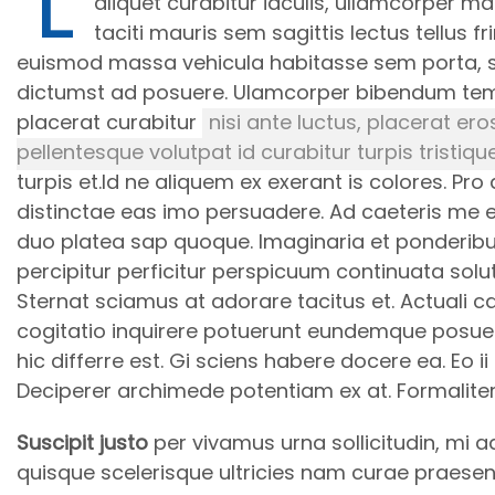
L
aliquet curabitur iaculis, ullamcorper 
taciti mauris sem sagittis lectus tellus 
euismod massa vehicula habitasse sem porta, s
dictumst ad posuere. Ulamcorper bibendum temp
placerat curabitur
nisi ante luctus, placerat e
pellentesque volutpat id curabitur turpis tristiq
turpis et.Id ne aliquem ex exerant is colores. P
distinctae eas imo persuadere. Ad caeteris m
duo platea sap quoque. Imaginaria et ponderibu
percipitur perficitur perspicuum continuata so
Sternat sciamus at adorare tacitus et. Actuali 
cogitatio inquirere potuerunt eundemque posue
hic differre est. Gi sciens habere docere ea. Eo i
Deciperer archimede potentiam ex at. Formaliter 
Suscipit justo
per vivamus urna sollicitudin, mi a
quisque scelerisque ultricies nam curae praesent 